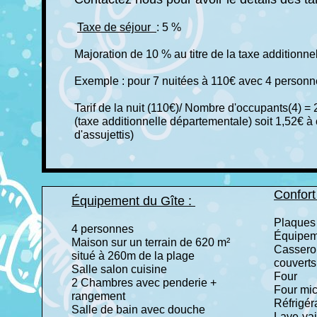
Taxe de séjour
: 5 %
Majoration de 10 % au titre de la taxe additionne
Exemple : pour 7 nuitées à 110€ avec 4 personne
Tarif de la nuit (110€)/ Nombre d'occupants(4) =
(taxe additionnelle départementale) soit 1,52€ à c
d'assujettis)
Confort
Équipement du Gîte :
Plaques
4 personnes
Équipem
Maison sur un terrain de 620 m²
Casserol
situé à 260m de la plage
couverts 
Salle salon cuisine
Four
2 Chambres avec penderie +
Four mi
rangement
Réfrigér
Salle de bain avec douche
Lave-va