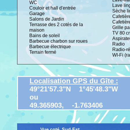
WC
Lave li
Couloir et hall d'entrée
Sèche l
Garage
Cafetièr
Salons de Jardin
Cafetiè
Terrasse des 2 cotés de la
Grille p
maison
TV 80 
Bains de soleil
Aspirate
Barbecue charbon sur roues
Radio
Barbecue électrique
Radio-ré
Terrain fermé
WI-Fi (r
Localisation GPS du Gîte :
49°21'57.3"N 1°45'48.3"W
ou
49.365903, -1.763406
Vue coté Sud-Est