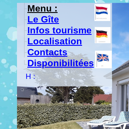
Menu :
Le Gîte
Infos tourisme
Localisation
Contacts
Disponibilitées
H :