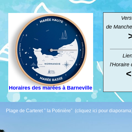
Vers 
de Manche 
________
Lie
l'Horaire
<
Horaires des marées à Barneville
Plage de Carteret " la Potinière" (cliquez ici pour diaporama