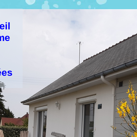
eil
sme
ées